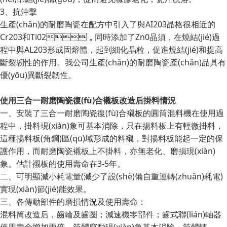
3、抗沖擊
生產(chǎn)的耐磨陶瓷在配方中引入了與AI203晶格很相近的
Cr203和Ti02，同時添加了Zn0晶須，在燒結(jié)過
程中與AL203形成固熔體，起到細化晶粒，促進燒結(jié)和提高
斷裂韌性的作用。我公司生產(chǎn)的耐磨陶瓷產(chǎn)品具有
優(yōu)異斷裂韌性。
使用三合一耐磨陶瓷復(fù)合襯板改造后掛料情況
一、安裝了三合一耐磨陶瓷復(fù)合襯板的圓筒混料機在使用過
程中，掛料現(xiàn)象可基本消除，只在揚料板上有輕微掛料，
這種揚料板(角鋼)區(qū)域形成的料襯，對揚料板能起一定的保
護作用，而耐磨陶瓷襯板上不掛料，亦無老化、磨損現(xiàn)
象。估計襯板的使用壽命在3-5年。
二、可明顯減小耗電量(減少了設(shè)備自重運轉(zhuǎn)耗電)
實現(xiàn)節(jié)能效果。
三、各傳動部件的磨損情況及使用壽命：
混料筒改造后，齒輪及齒圈；減速機零部件；齒式聯(lián)軸器