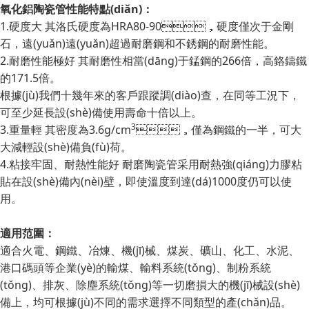
氧化鋁陶瓷管性能特點(diǎn)：
1.硬度大 其洛氏硬度為HRA80-90，硬度僅次于金剛
石，遠(yuǎn)遠(yuǎn)超過耐磨鋼和不銹鋼的耐磨性能。
2.耐磨性能極好 其耐磨性相當(dāng)于錳鋼的266倍，高鉻鑄鐵
的171.5倍。
根據(jù)我們十幾年來的客戶跟蹤調(diào)查，在同等工況下，
可至少延長設(shè)備使用壽命十倍以上。
3
3.重量輕 其密度為3.6g/cm
，僅為鋼鐵的一半，可大
大減輕設(shè)備負(fù)荷。
4.粘接牢固、耐熱性能好 耐磨陶瓷管采用耐熱強(qiáng)力膠粘
貼在設(shè)備內(nèi)壁，即使溫度到達(dá)1000度仍可以使
用。
適用范圍：
適合火電、鋼鐵、冶煉、機(jī)械、煤炭、礦山、化工、水泥、
港口碼頭等企業(yè)的輸煤、輸料系統(tǒng)、制粉系統
(tǒng)、排灰、除塵系統(tǒng)等一切磨損大的機(jī)械設(shè)
備上，均可根據(jù)不同的需求選擇不同類型的產(chǎn)品。